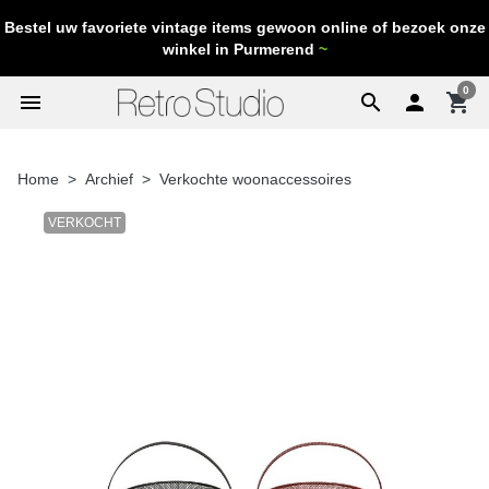
Bestel uw favoriete vintage items gewoon online of bezoek onze
winkel in Purmerend
~
0
menu
search

shopping_cart
Home
Archief
Verkochte woonaccessoires
VERKOCHT