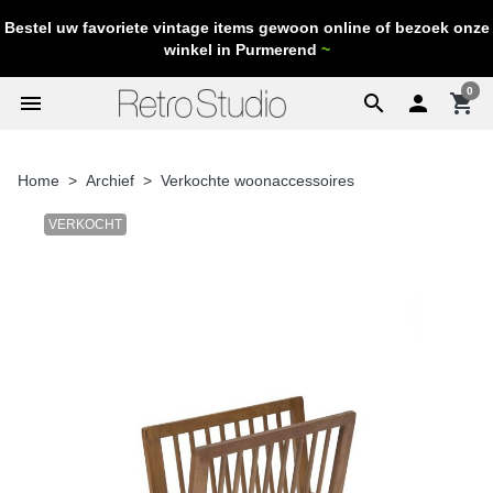
Bestel uw favoriete vintage items gewoon online of bezoek onze
winkel in Purmerend
~
0
menu
search

shopping_cart
Home
Archief
Verkochte woonaccessoires
VERKOCHT