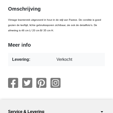
Omschrijving
Vintage krantenrek uitgevoerd in hout in de stijl van Pastoe. De conditie is goed
gezien de leeftijd, lichte gebruikssporen zichtbaar, zie ook de detailfoto's. De
afmeting is 46 cm L/ 20 cm B/ 35 cm H.
Meer info
Levering:
Verkocht
arrow_drop_down
Service & Levering