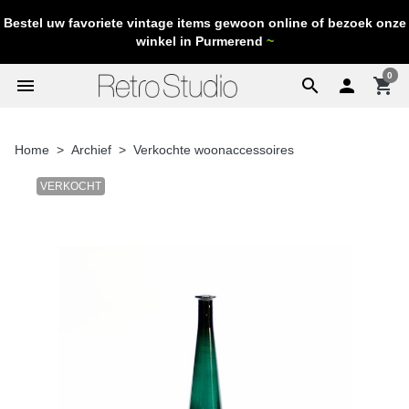
Bestel uw favoriete vintage items gewoon online of bezoek onze
winkel in Purmerend
~
0
menu
search

shopping_cart
Home
Archief
Verkochte woonaccessoires
VERKOCHT