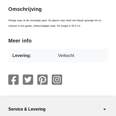
Omschrijving
Vintage vaas uit de zeventiger jaren. De glazen vaas heeft een blauw/ groenige tint en
verkeert in een goede, onbeschadigde staat. De hoogte is 50,5 cm.
Meer info
Levering:
Verkocht
arrow_drop_down
Service & Levering