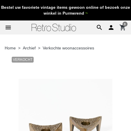
Bestel uw favoriete vintage items gewoon online of bezoek onze
winkel in Purmerend
~
0
menu
search

shopping_cart
Home
Archief
Verkochte woonaccessoires
VERKOCHT