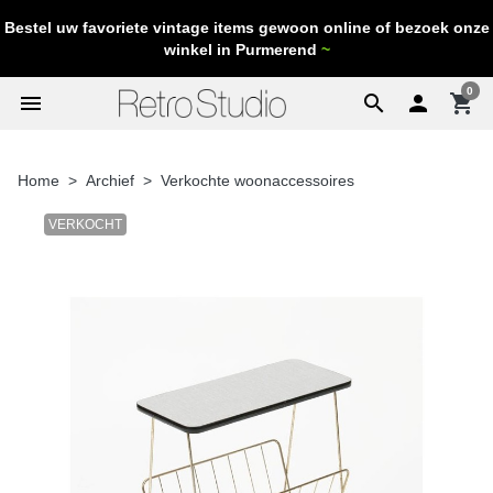
Bestel uw favoriete vintage items gewoon online of bezoek onze
winkel in Purmerend
~
0
menu
search

shopping_cart
Home
Archief
Verkochte woonaccessoires
VERKOCHT