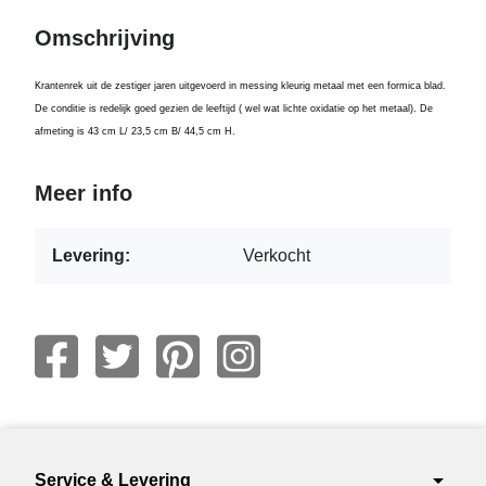
Omschrijving
Krantenrek uit de zestiger jaren uitgevoerd in messing kleurig metaal met een formica blad.
De conditie is redelijk goed gezien de leeftijd ( wel wat lichte oxidatie op het metaal). De
afmeting is 43 cm L/ 23,5 cm B/ 44,5 cm H.
Meer info
Levering:
Verkocht
arrow_drop_down
Service & Levering