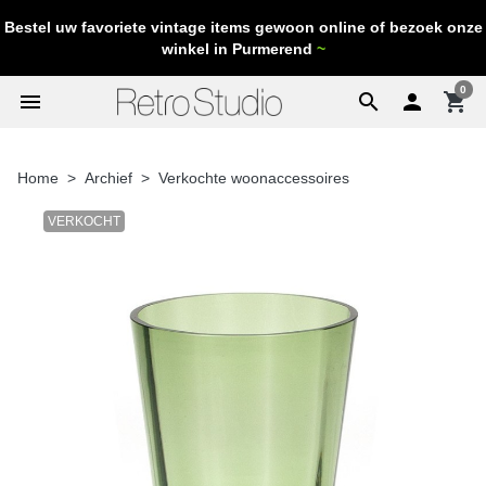
Bestel uw favoriete vintage items gewoon online of bezoek onze
winkel in Purmerend
~
0
menu
search

shopping_cart
Home
Archief
Verkochte woonaccessoires
VERKOCHT