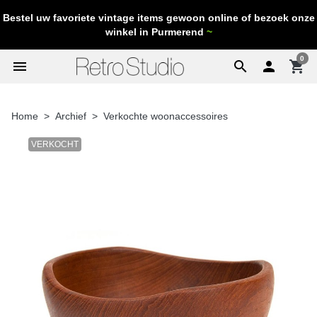
Bestel uw favoriete vintage items gewoon online of bezoek onze
winkel in Purmerend
~
0
menu
search

shopping_cart
Home
Archief
Verkochte woonaccessoires
VERKOCHT