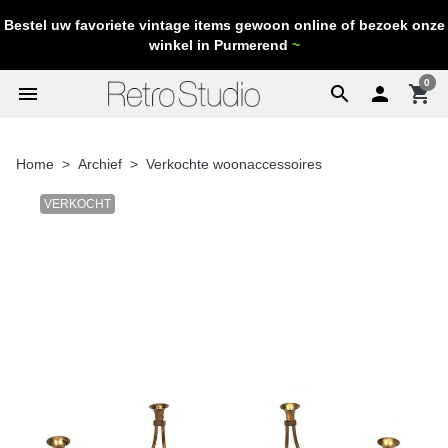
Bestel uw favoriete vintage items gewoon online of bezoek onze
winkel in Purmerend
~
0
menu
search

shopping_cart
Home
Archief
Verkochte woonaccessoires
VERKOCHT