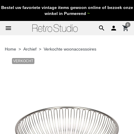
Bestel uw favoriete vintage items gewoon online of bezoek onze
winkel in Purmerend
~
0
menu
search

shopping_cart
Home
Archief
Verkochte woonaccessoires
VERKOCHT