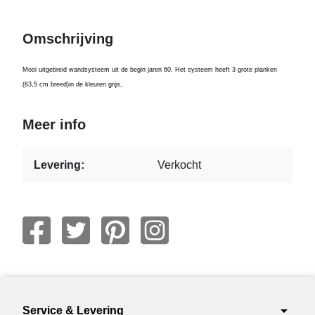
Omschrijving
Mooi uitgebreid wandsysteem uit de begin jaren 60. Het systeem heeft 3 grote planken
(63,5 cm breed)in de kleuren grijs,
Meer info
Levering:
Verkocht
arrow_drop_down
Service & Levering