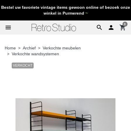
Bestel uw favoriete vintage items gewoon online of bezoek onze
winkel in Purmerend
~
0
menu
search

shopping_cart
Home
Archief
Verkochte meubelen
Verkochte wandsystemen
VERKOCHT