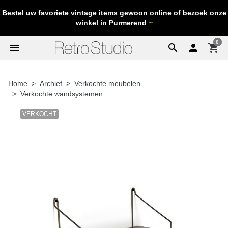
Bestel uw favoriete vintage items gewoon online of bezoek onze
winkel in Purmerend
~
0
menu
search

shopping_cart
Home
Archief
Verkochte meubelen
Verkochte wandsystemen
VERKOCHT