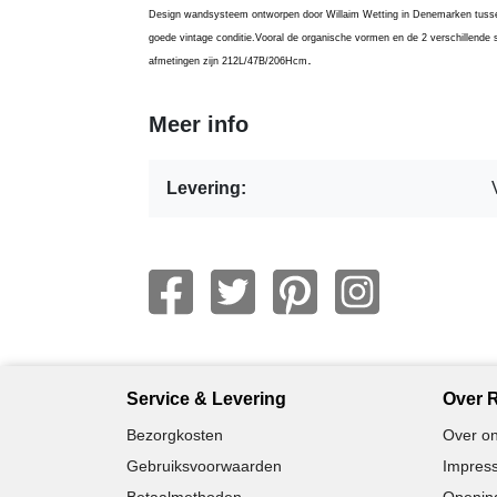
Design wandsysteem ontworpen door Willaim Wetting in Denemarken tus
goede vintage conditie.Vooral de organische vormen en de 2 verschillende
.
afmetingen zijn 212L/47B/206Hcm
Meer info
Levering:
Service & Levering
Over R
Bezorgkosten
Over on
Gebruiksvoorwaarden
Impress
Betaalmethoden
Opening