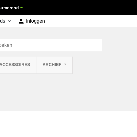
 Purmerend
~

shopping_cart
Inloggen
Winkelwagen
0
 ACCESSOIRES
ARCHIEF