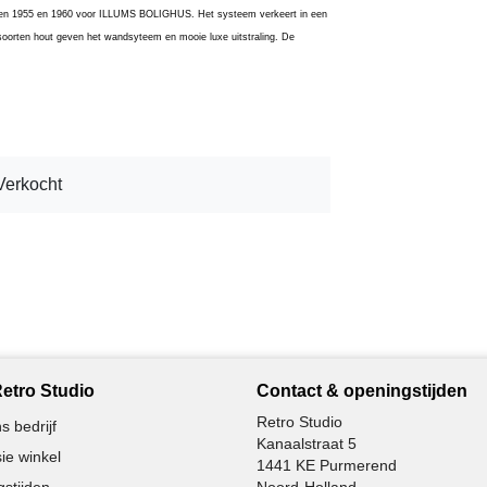
sen 1955 en 1960 voor ILLUMS BOLIGHUS. Het systeem verkeert in een
 soorten hout geven het wandsyteem en mooie luxe uitstraling. De
Verkocht
etro Studio
Contact & openingstijden
Retro Studio
s bedrijf
Kanaalstraat 5
ie winkel
1441 KE Purmerend
stijden
Noord-Holland