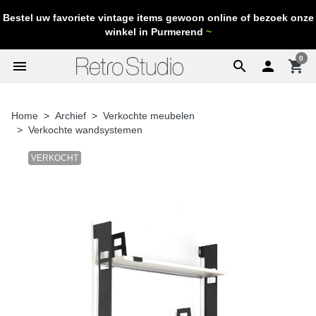
Bestel uw favoriete vintage items gewoon online of bezoek onze
winkel in Purmerend
~
0
menu
search

shopping_cart
Home
Archief
Verkochte meubelen
Verkochte wandsystemen
VERKOCHT