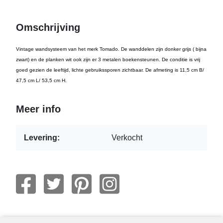
Omschrijving
Vintage wandsysteem van het merk Tomado. De wanddelen zijn donker grijs ( bijna
zwart) en de planken wit ook zijn er 3 metalen boekensteunen. De conditie is vrij
goed gezien de leeftijd, lichte gebruikssporen zichtbaar. De afmeting is 11,5 cm B/
47,5 cm L/ 53,5 cm H.
Meer info
Levering:
Verkocht