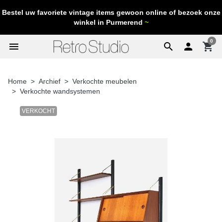
Bestel uw favoriete vintage items gewoon online of bezoek onze
winkel in Purmerend
~
0
menu
search

shopping_cart
Home
Archief
Verkochte meubelen
Verkochte wandsystemen
VERKOCHT