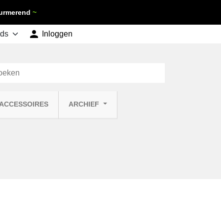
 Purmerend
~

shopping_cart
Inloggen
Winkelwagen
0
 ACCESSOIRES
ARCHIEF