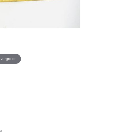
e vergroten
et