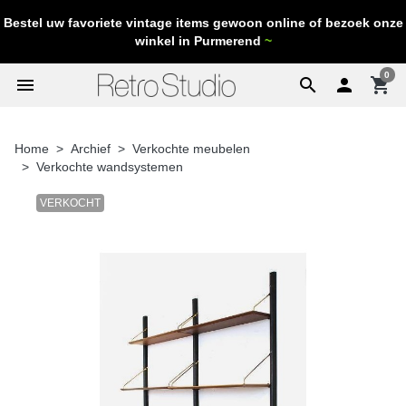
Bestel uw favoriete vintage items gewoon online of bezoek onze
winkel in Purmerend
~
0
menu
search

shopping_cart
Home
Archief
Verkochte meubelen
Verkochte wandsystemen
VERKOCHT