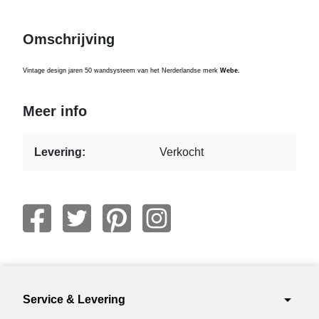
Omschrijving
Vintage design jaren 50 wandsysteem van het Nerderlandse merk
Webe.
Meer info
Levering:
Verkocht
arrow_drop_down
Service & Levering