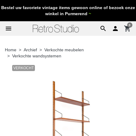
Bestel uw favoriete vintage items gewoon online of bezoek onze
winkel in Purmerend
~
0
menu
search

shopping_cart
Home
Archief
Verkochte meubelen
Verkochte wandsystemen
VERKOCHT