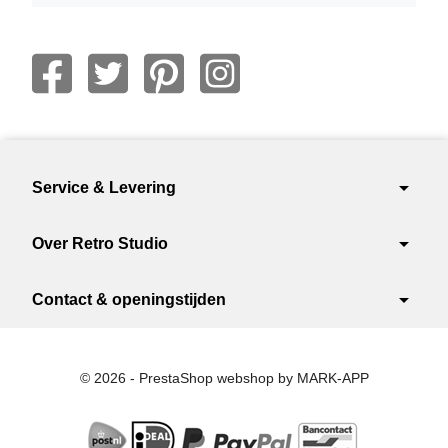
arrow_drop_down
Service & Levering
arrow_drop_down
Over Retro Studio
arrow_drop_down
Contact & openingstijden
© 2026 - PrestaShop webshop by MARK-APP