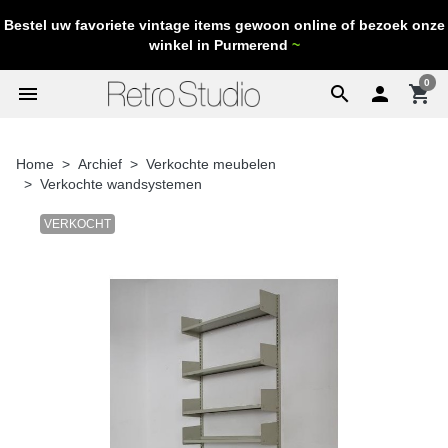
Bestel uw favoriete vintage items gewoon online of bezoek onze
winkel in Purmerend
~
0
menu
search

shopping_cart
Home
Archief
Verkochte meubelen
Verkochte wandsystemen
VERKOCHT