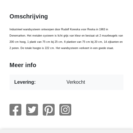
Omschrijving
Industrieel wandsysteem ontworpen door Rudolf Koreska voor Reska in 1963 in
Denemarken. Het metalen systeem is licht grijs van kleur en bestaat uit 2 muurbeugels van
200 cm hoog, 1 plank van 75 cm bij 25 cm, 6 planken van 75 cm bij 20 cm, 14 zijkanten en
2 poten. De totale hoogte is 222 cm. Het wandsysteem verkeert in een goede staat.
Meer info
Levering:
Verkocht