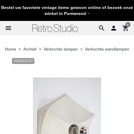
Bestel uw favoriete vintage items gewoon online of bezoek onze
winkel in Purmerend
~
0
menu
search

shopping_cart
Home
Archief
Verkochte lampen
Verkochte wandlampen
VERKOCHT