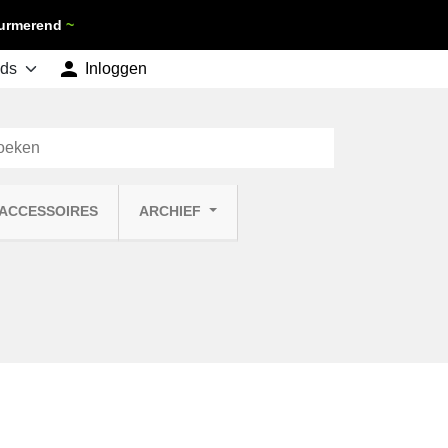
 Purmerend
~

shopping_cart
Inloggen
Winkelwagen
0
 ACCESSOIRES
ARCHIEF