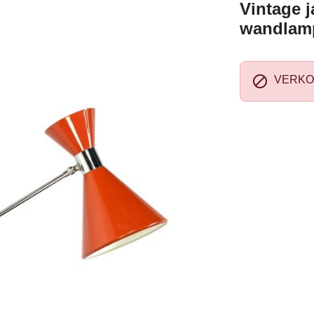
Vintage j
wandlam

VERKO