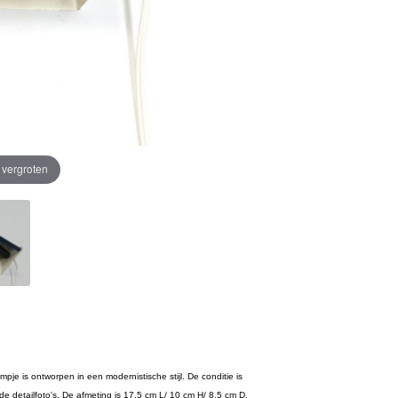
e vergroten
je is ontworpen in een modernistische stijl. De conditie is
k de detailfoto's. De afmeting is 17,5 cm L/ 10 cm H/ 8,5 cm D.