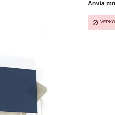
Anvia mo

VERKO