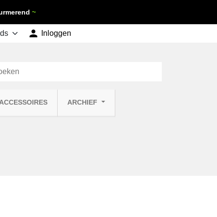
 Purmerend
~

shopping_cart
Inloggen
Winkelwagen
0
 ACCESSOIRES
ARCHIEF