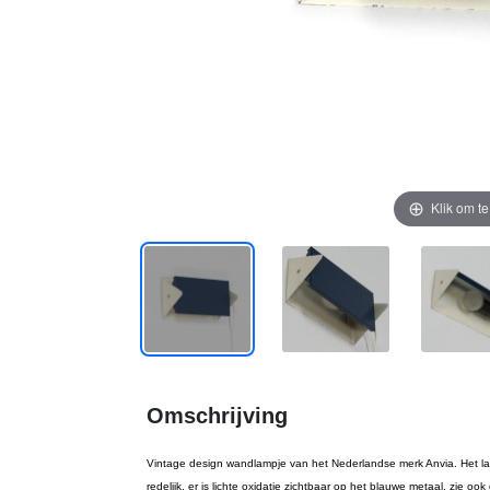
Klik om t
Omschrijving
Vintage design wandlampje van het Nederlandse merk Anvia. Het lamp
redelijk, er is lichte oxidatie zichtbaar op het blauwe metaal, zie oo