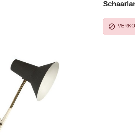
Schaarla

VERKO