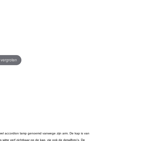
e vergroten
k wel accordion lamp genoemd vanwege zijn arm. De kap is van
es witte verf zichtbaar op de kap, zie ook de detailfoto's. De