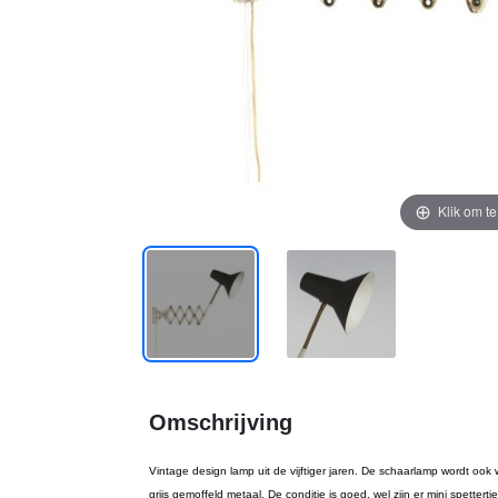
Klik om t
Omschrijving
Vintage design lamp uit de vijftiger jaren. De schaarlamp wordt oo
grijs gemoffeld metaal. De conditie is goed, wel zijn er mini spettertj