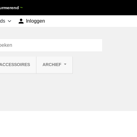
 Purmerend
~

shopping_cart
Inloggen
Winkelwagen
0
 ACCESSOIRES
ARCHIEF