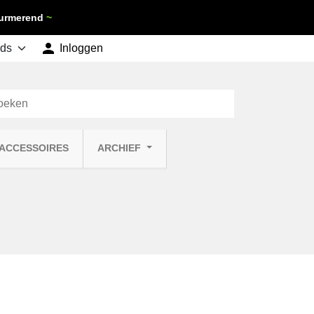
 Purmerend
~

shopping_cart
Inloggen
Winkelwagen
0
 ACCESSOIRES
ARCHIEF