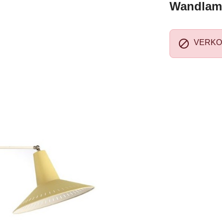
Wandlamp

VERKO