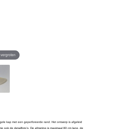
e vergroten
n gele kap met een geperforeerde rand. Het ontwerp is afgeleid
zie ook de detailfoto's. De afmeting is maximaal 80 cm lang, de