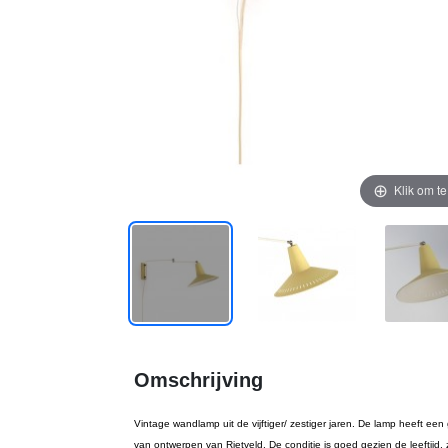
Klik om t
Omschrijving
Vintage wandlamp uit de vijftiger/ zestiger jaren. De lamp heeft ee
van ontwerpen van Rietveld. De conditie is goed gezien de leeftijd, 