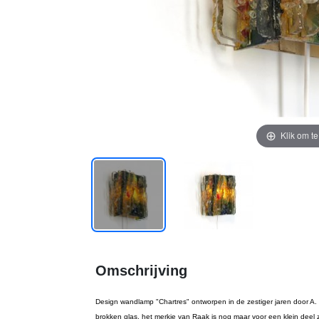
Klik om t
Omschrijving
Design wandlamp "Chartres" ontworpen in de zestiger jaren door A
brokken glas, het merkje van Raak is nog maar voor een klein deel z