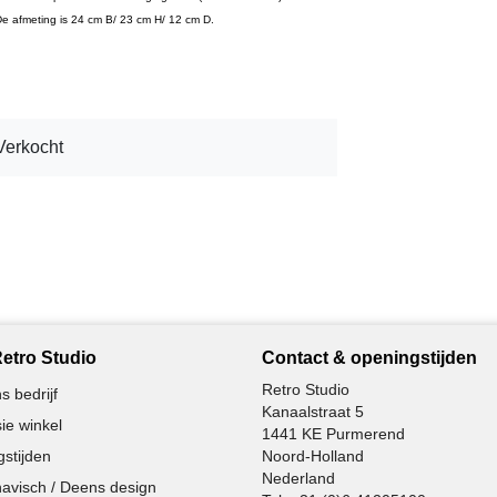
. De afmeting is 24 cm B/ 23 cm H/ 12 cm D.
Verkocht
etro Studio
Contact & openingstijden
Retro Studio
s bedrijf
Kanaalstraat 5
ie winkel
1441 KE Purmerend
stijden
Noord-Holland
Nederland
avisch / Deens design