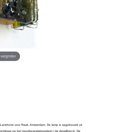
e vergroten
. Lankhorst voor Raak, Amsterdam. De lamp is opgebouwd uit
ichtbaar op het muurbevestigingsdeel ( zie detailfoto's). De