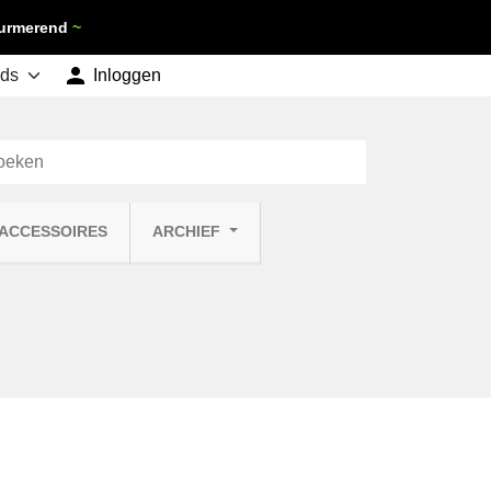
 Purmerend
~

shopping_cart
Inloggen
Winkelwagen
0
 ACCESSOIRES
ARCHIEF