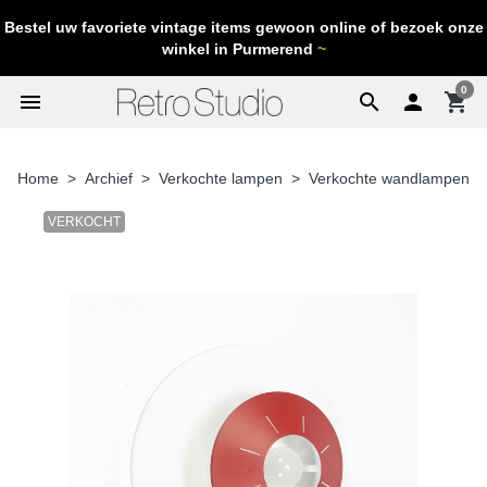
Bestel uw favoriete vintage items gewoon online of bezoek onze
winkel in Purmerend
~
0
menu
search

shopping_cart
Home
Archief
Verkochte lampen
Verkochte wandlampen
VERKOCHT