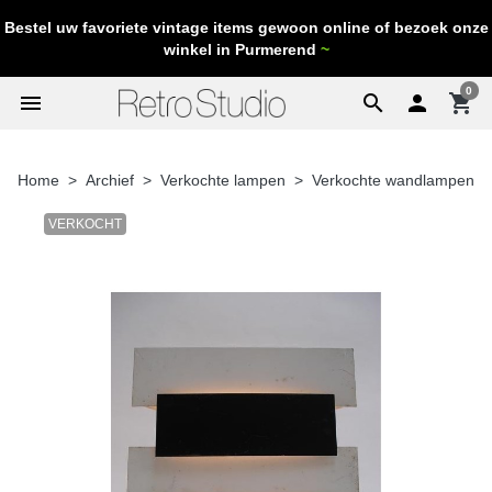
Bestel uw favoriete vintage items gewoon online of bezoek onze
winkel in Purmerend
~
0
menu
search

shopping_cart
Home
Archief
Verkochte lampen
Verkochte wandlampen
VERKOCHT