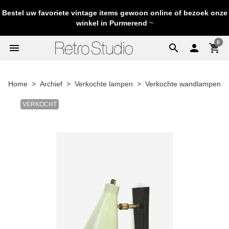
Bestel uw favoriete vintage items gewoon online of bezoek onze
winkel in Purmerend
~
0
menu
search

shopping_cart
Home
Archief
Verkochte lampen
Verkochte wandlampen
VERKOCHT