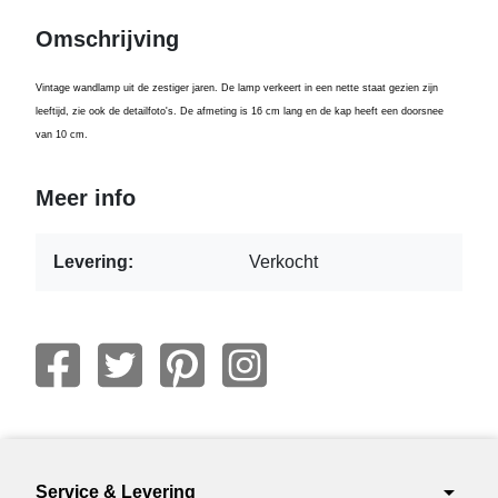
Omschrijving
Vintage wandlamp uit de zestiger jaren. De lamp verkeert in een nette staat gezien zijn
leeftijd, zie ook de detailfoto's. De afmeting is 16 cm lang en de kap heeft een doorsnee
van 10 cm.
Meer info
Levering:
Verkocht
arrow_drop_down
Service & Levering