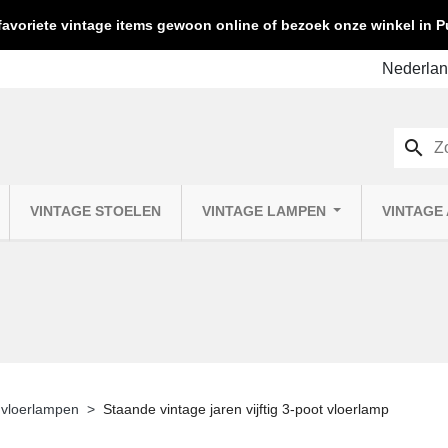
favoriete vintage items gewoon online of bezoek onze winkel in
search
VINTAGE STOELEN
VINTAGE LAMPEN
VINTAGE
 vloerlampen
Staande vintage jaren vijftig 3-poot vloerlamp