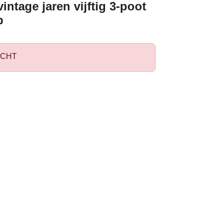
intage jaren vijftig 3-poot
p
CHT