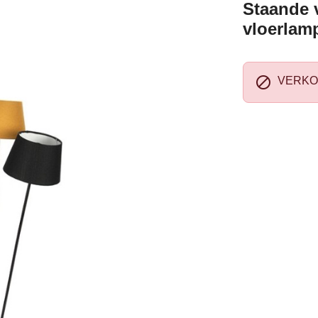
Staande v
vloerlam

VERKO