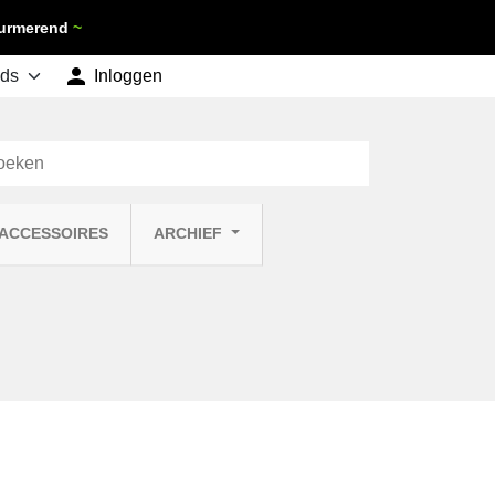
 Purmerend
~

shopping_cart
Inloggen
Winkelwagen
0
 ACCESSOIRES
ARCHIEF