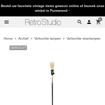
Bestel uw favoriete vintage items gewoon online of bezoek onze
winkel in Purmerend
~
0
menu
search

shopping_cart
Home
Archief
Verkochte lampen
Verkochte vloerlampen
VERKOCHT