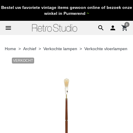
Bestel uw favoriete vintage items gewoon online of bezoek onze
winkel in Purmerend
~
0
menu
search

shopping_cart
Home
Archief
Verkochte lampen
Verkochte vloerlampen
VERKOCHT