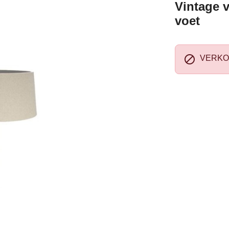
Vintage 
voet

VERKO