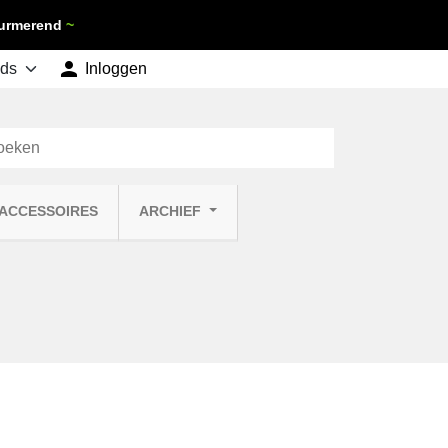
 Purmerend
~

shopping_cart
Inloggen
Winkelwagen
0
 ACCESSOIRES
ARCHIEF