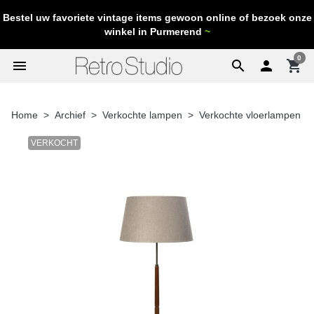
Bestel uw favoriete vintage items gewoon online of bezoek onze
winkel in Purmerend
~
0
menu
search

shopping_cart
Home
Archief
Verkochte lampen
Verkochte vloerlampen
VERKOCHT