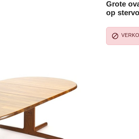
Grote ova
op stervo

VERKO