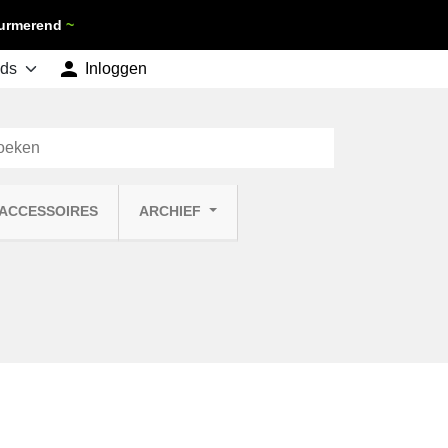
 Purmerend
~

shopping_cart
Inloggen
Winkelwagen
0
 ACCESSOIRES
ARCHIEF