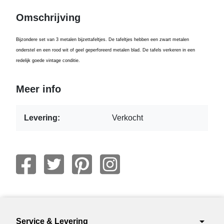
Omschrijving
Bijzondere set van 3 metalen bijzettafeltjes. De tafeltjes hebben een zwart metalen
onderstel en een rood wit of geel geperforeerd metalen blad. De tafels verkeren in een
redelijk goede vintage conditie.
Meer info
Levering:
Verkocht
arrow_drop_down
Service & Levering