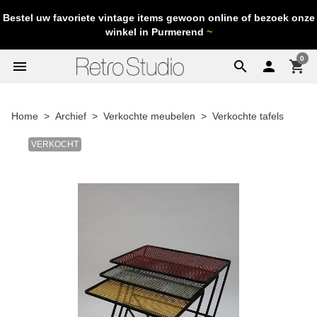
Bestel uw favoriete vintage items gewoon online of bezoek onze
winkel in Purmerend
~
0
menu
search

shopping_cart
Home
Archief
Verkochte meubelen
Verkochte tafels
VERKOCHT