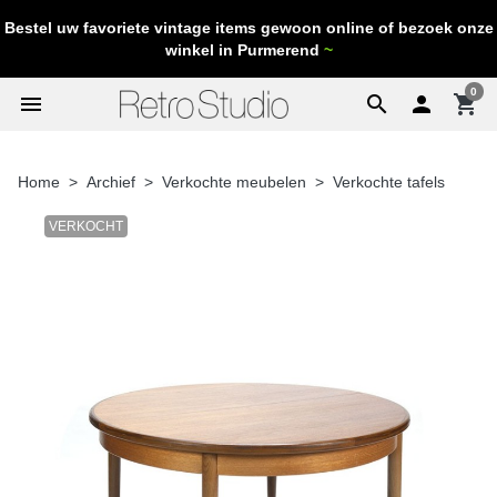
Bestel uw favoriete vintage items gewoon online of bezoek onze
winkel in Purmerend
~
0
menu
search

shopping_cart
Home
Archief
Verkochte meubelen
Verkochte tafels
VERKOCHT