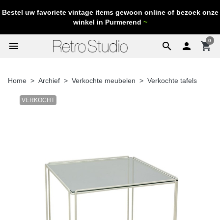
Bestel uw favoriete vintage items gewoon online of bezoek onze
winkel in Purmerend
~
0
menu
search

shopping_cart
Home
Archief
Verkochte meubelen
Verkochte tafels
VERKOCHT