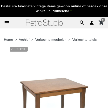
Bestel uw favoriete vintage items gewoon online of bezoek onze
winkel in Purmerend
~
0
menu
search

shopping_cart
Home
Archief
Verkochte meubelen
Verkochte tafels
VERKOCHT