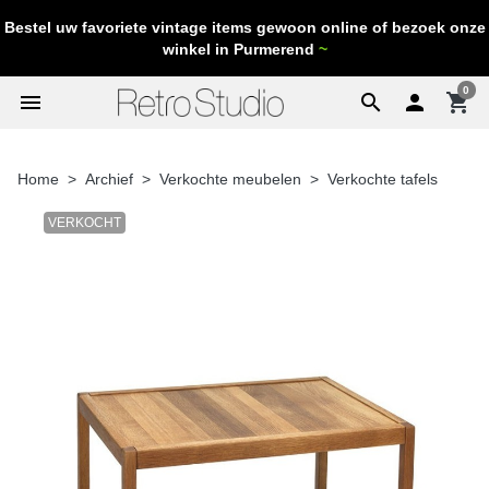
Bestel uw favoriete vintage items gewoon online of bezoek onze
winkel in Purmerend
~
0
menu
search

shopping_cart
Home
Archief
Verkochte meubelen
Verkochte tafels
VERKOCHT