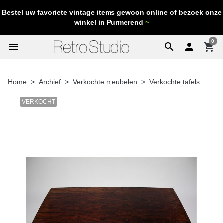
Bestel uw favoriete vintage items gewoon online of bezoek onze
winkel in Purmerend
~
0
menu
search

shopping_cart
Home
Archief
Verkochte meubelen
Verkochte tafels
VERKOCHT