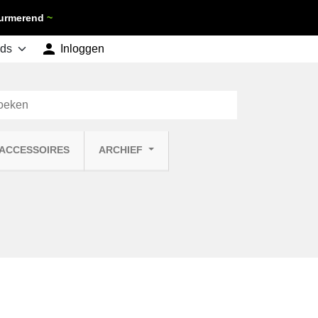
 Purmerend
~

shopping_cart
Inloggen
Winkelwagen
0
 ACCESSOIRES
ARCHIEF