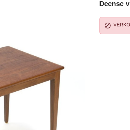
Deense vi

VERKO