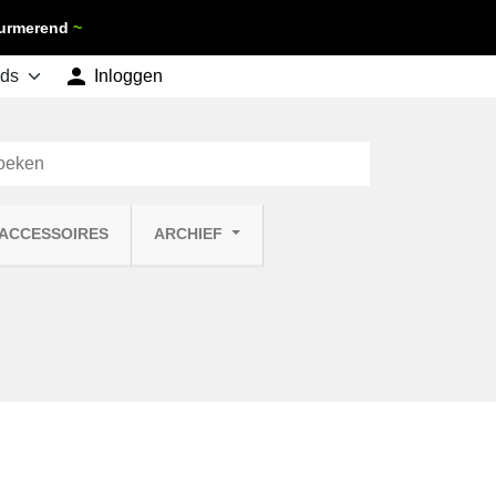
 Purmerend
~

shopping_cart
Inloggen
Winkelwagen
0
 ACCESSOIRES
ARCHIEF