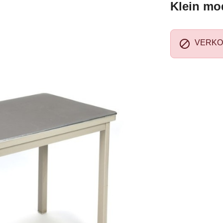
Klein mod

VERKO