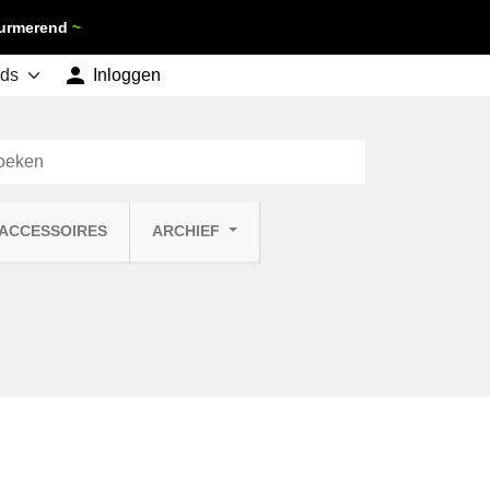
 Purmerend
~

shopping_cart
Inloggen
Winkelwagen
0
 ACCESSOIRES
ARCHIEF