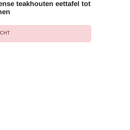
nse teakhouten eettafel tot
nen
CHT