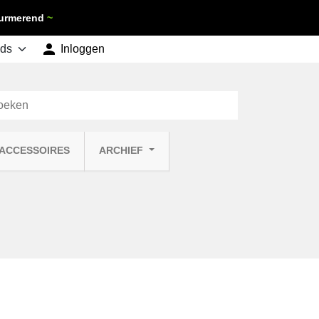
 Purmerend
~

shopping_cart
Inloggen
Winkelwagen
0
 ACCESSOIRES
ARCHIEF