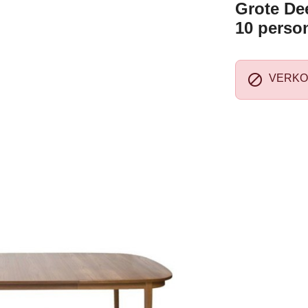
Grote Dee
10 perso

VERKO