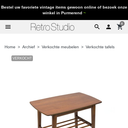
Bestel uw favoriete vintage items gewoon online of bezoek onze
winkel in Purmerend
~
0
menu
search

shopping_cart
Home
Archief
Verkochte meubelen
Verkochte tafels
VERKOCHT