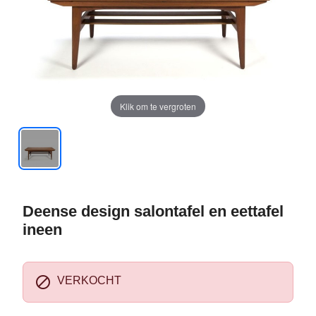
Klik om te vergroten
Deense design salontafel en eettafel
ineen

VERKOCHT