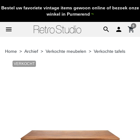
Bestel uw favoriete vintage items gewoon online of bezoek onze
winkel in Purmerend
~
0
menu
search

shopping_cart
Home
Archief
Verkochte meubelen
Verkochte tafels
VERKOCHT