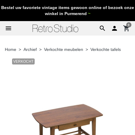
Bestel uw favoriete vintage items gewoon online of bezoek onze
winkel in Purmerend
~
0
menu
search

shopping_cart
Home
Archief
Verkochte meubelen
Verkochte tafels
VERKOCHT