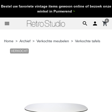
Bestel uw favoriete vintage items gewoon online of bezoek onze
winkel in Purmerend
~
0
menu
search

shopping_cart
Home
Archief
Verkochte meubelen
Verkochte tafels
VERKOCHT