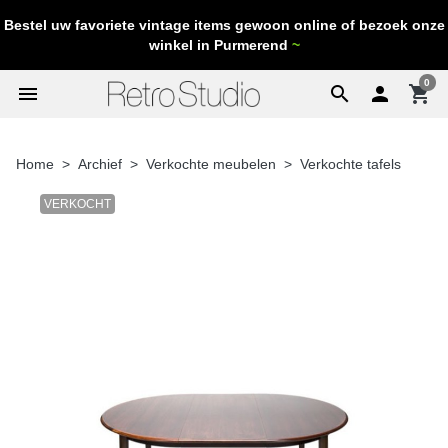
Bestel uw favoriete vintage items gewoon online of bezoek onze
winkel in Purmerend
~
0
menu
search

shopping_cart
Home
Archief
Verkochte meubelen
Verkochte tafels
VERKOCHT