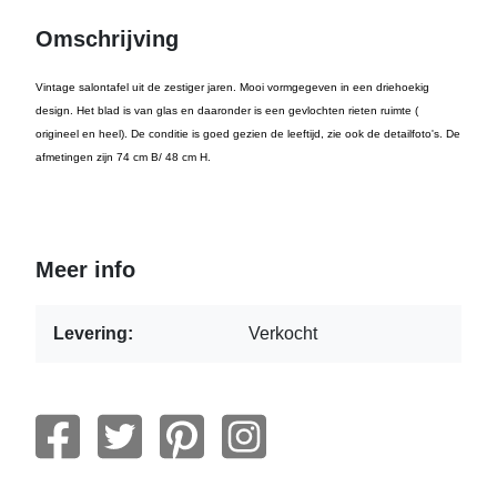
Omschrijving
Vintage salontafel uit de zestiger jaren. Mooi vormgegeven in een driehoekig
design. Het blad is van glas en daaronder is een gevlochten rieten ruimte (
origineel en heel). De conditie is goed gezien de leeftijd, zie ook de detailfoto's. De
afmetingen zijn 74 cm B/ 48 cm H.
Meer info
Levering:
Verkocht