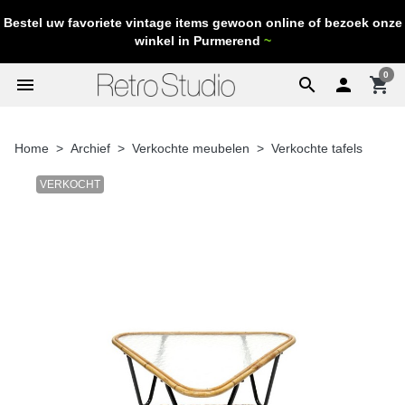
Bestel uw favoriete vintage items gewoon online of bezoek onze
winkel in Purmerend
~
0
menu
search

shopping_cart
Home
Archief
Verkochte meubelen
Verkochte tafels
VERKOCHT