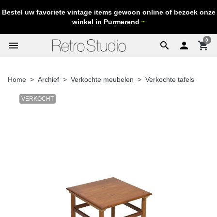
Bestel uw favoriete vintage items gewoon online of bezoek onze
winkel in Purmerend
~
0
menu
search

shopping_cart
Home
Archief
Verkochte meubelen
Verkochte tafels
VERKOCHT