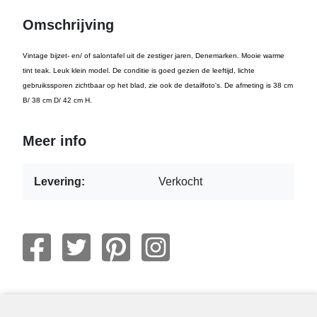
Omschrijving
Vintage bijzet- en/ of salontafel uit de zestiger jaren, Denemarken. Mooie warme
tint teak. Leuk klein model. De conditie is goed gezien de leeftijd, lichte
gebruikssporen zichtbaar op het blad, zie ook de detailfoto's. De afmeting is 38 cm
B/ 38 cm D/ 42 cm H.
Meer info
Levering:
Verkocht